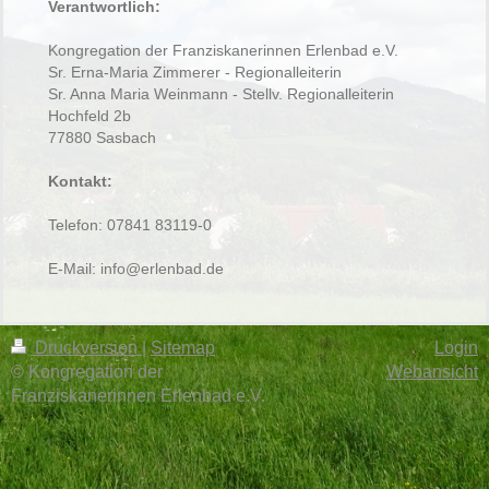
Verantwortlich:
Kongregation der Franziskanerinnen Erlenbad e.V.
Sr. Erna-Maria Zimmerer - Regionalleiterin
Sr. Anna Maria Weinmann - Stellv. Regionalleiterin
Hochfeld 2b
77880
Sasbach
Kontakt:
Telefon: 07841 83119-0
E-Mail:
info@erlenbad.de
Druckversion
|
Sitemap
Login
© Kongregation der
Webansicht
Franziskanerinnen Erlenbad e.V.