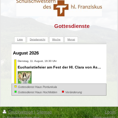
Gottesdienste
Liste
Detailansicht
Woche
Monat
August 2026
Dienstag, 11. August, 16:30 Uhr
Eucharistiefeier am Fest der Hl. Clara von Assisi
Gottesdienst Haus Portiunkula
Gottesdienst Haus Hochfelden
Veränderung
Mittwoch, 12. August, 16:30 Uhr
Eucharistiefeier am Mittwoch der 19. Woche im Jahreskreis
Druckversion
|
Sitemap
Login
Freitag, 14. August, 16:30 Uhr
© Kongregation der
Webansicht